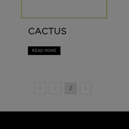
CACTUS
READ MORE
1
2