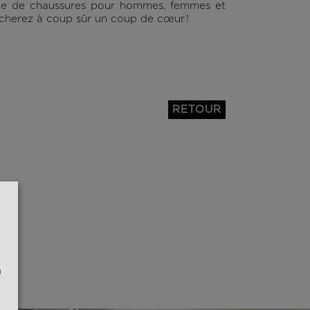
me de chaussures pour hommes, femmes et
cherez à coup sûr un coup de cœur !
RETOUR
n