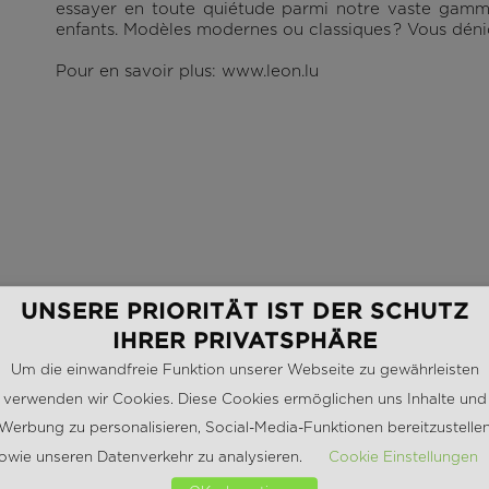
essayer en toute quiétude parmi notre vaste gam
enfants. Modèles modernes ou classiques ? Vous déni
Pour en savoir plus:
www.leon.lu
s
UNSERE PRIORITÄT IST DER SCHUTZ
IHRER PRIVATSPHÄRE
Um die einwandfreie Funktion unserer Webseite zu gewährleisten
verwenden wir Cookies. Diese Cookies ermöglichen uns Inhalte und
Werbung zu personalisieren, Social-Media-Funktionen bereitzustelle
owie unseren Datenverkehr zu analysieren.
Cookie Einstellungen