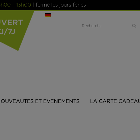
8h00 –
13h00
| fermé les jours fériés
Search
OUVEAUTES ET EVENEMENTS
LA CARTE CADEA