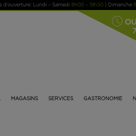
s d’ouverture: Lundi – Samedi
8h00 – 19h30
| Dimanche
L
MAGASINS
SERVICES
GASTRONOMIE
N