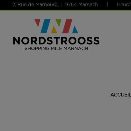
2, Rue de Marbourg, L-9764 Marnach
|
Heure
ACCUEI