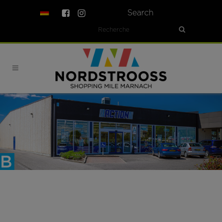
Search
B