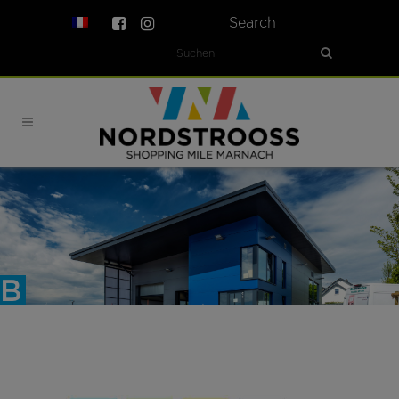
Search
B