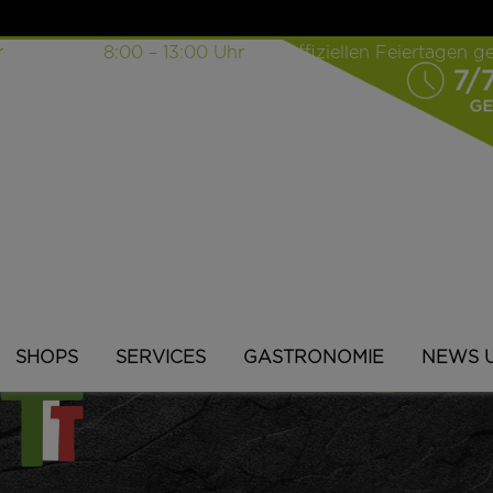
r
| Sonntag
8:00 – 13:00
Uhr
| an offiziellen Feiertagen 
SHOPS
SERVICES
GASTRONOMIE
NEWS 