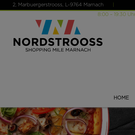
2, Marbuergerstrooss, L-9764 Marnach
|
Öffnungszeiten: Montag – Samstag
8:00 – 19:30 Uh
HOME