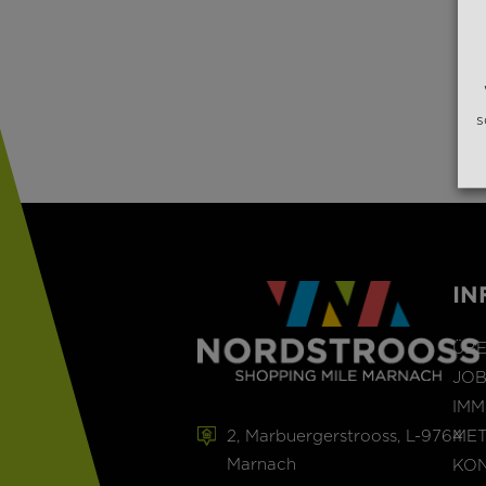
s
IN
ÜBE
JO
IM
ME
2, Marbuergerstrooss, L-9764
Marnach
KO