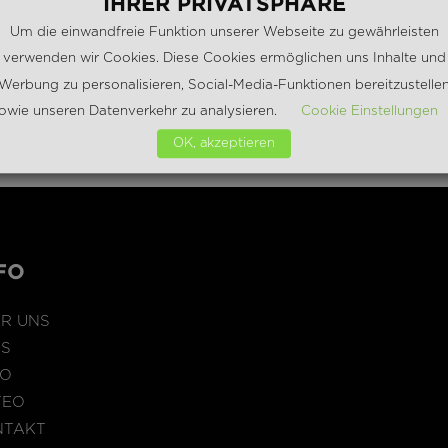
IHRER PRIVATSPHÄRE
Um die einwandfreie Funktion unserer Webseite zu gewährleisten
verwenden wir Cookies. Diese Cookies ermöglichen uns Inhalte und
Werbung zu personalisieren, Social-Media-Funktionen bereitzustelle
owie unseren Datenverkehr zu analysieren.
Cookie Einstellungen
OK, akzeptieren
FO
R UNS
BS
MO
TEO
NTAKT